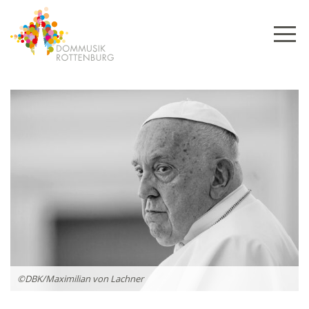
Skip
to
content
©DBK/Maximilian von Lachner