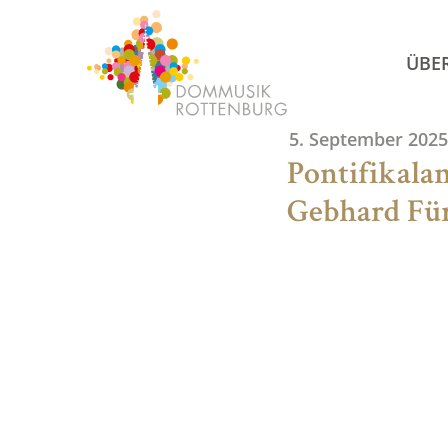
Skip
to
ÜBE
content
5. September 2025
Pontifikala
Gebhard Für