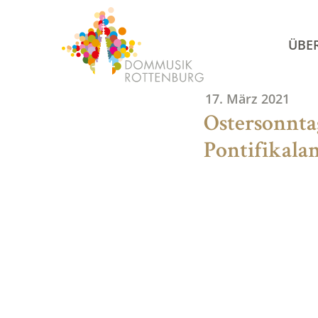
Skip
to
ÜBE
content
17. März 2021
Ostersonntag
Pontifikala